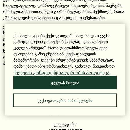
საგულდაგულოდ დაპროექტებული საცხოვრებლების ნაკრებს,
რომელთაგან თითოეული გააზრებულად არის შექმნილი, რათა
უზრუნველყოს დასვენებისა და სტილის თავშესაფარი.
ელეგანტურობა ფუნქციონალურობას ერწყმის ჩვენს ნომრებში,
სადაც თანამედროვე კეთილმოწყობა და გემოვნებიანი დეკორი
ეს საიტი იყენებს ქუქი-ფაილებს საიტისა და თქვენი
გაერთიანებულია მყუდრო დასვენების შესაქმნელად. აირჩიეთ
გამოცდილების გასაუმჯობესებლად. დააწკაპუნეთ
ნომრის კატეგორიების ფართო არჩევანიდან, მყუდრო
„ყველას მიღება“, რათა დაეთანხმოთ ყველა ქუქი-
სტანდარტული ნომრიდან დაწყებული ფართო ლუქსებით
ფაილების გამოყენებას ან „ქუქი-ფაილების
დამთავრებული, რომელთაგან თითოეული ფუფუნებისა და
პარამეტრები“ თქვენი პრეფერენციების სამართავად.
პრაქტიკულობის გამორჩეულ ნაზავს გვპირდება.
დამატებითი ინფორმაციისთვის გთხოვთ, წაიკითხოთ
ქუქიების კონფიდენციალურობის პოლიტიკა
.
ყველას მიღება
კონტაქტი
ქუქი-ფაილების პარამეტრები
მისამართი:
Kakheti, ყვარელი , Kvareli Lake Rd
ტელეფონი: