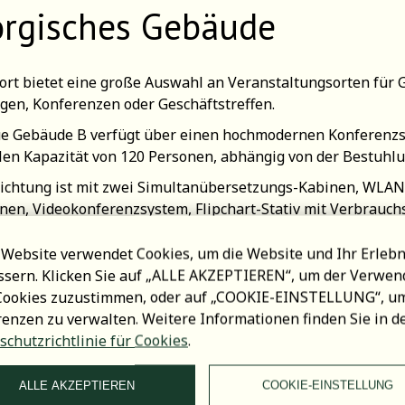
rgisches Gebäude
ort bietet eine große Auswahl an Veranstaltungsorten für
gen, Konferenzen oder Geschäftstreffen.
e Gebäude B verfügt über einen hochmodernen Konferenzsa
en Kapazität von 120 Personen, abhängig von der Bestuhlu
richtung ist mit zwei Simultanübersetzungs-Kabinen, WLAN,
nen, Videokonferenzsystem, Flipchart-Stativ mit Verbrauch
avorhang und einer Lounge ausgestattet.
 Website verwendet Cookies, um die Website und Ihr Erlebn
l wird durch Tageslicht erhellt und kann bei Bedarf verdun
ssern. Klicken Sie auf „ALLE AKZEPTIEREN“, um der Verwe
eingerichtet. Ein gemütlicher, warmer und heller Raum scha
 Cookies zuzustimmen, oder auf „COOKIE-EINSTELLUNG“, um
renzen zu verwalten. Weitere Informationen finden Sie in d
schutzrichtlinie für Cookies
.
ALLE AKZEPTIEREN
COOKIE-EINSTELLUNG