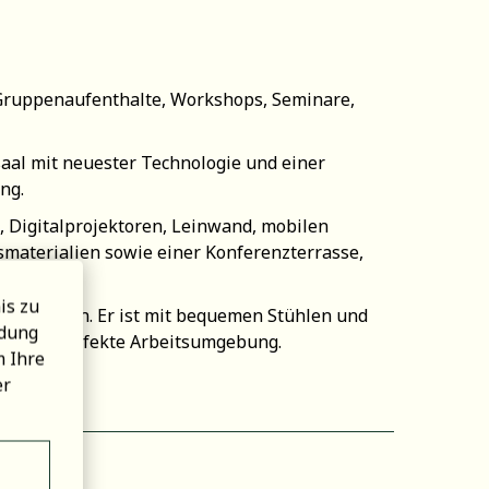
 Gruppenaufenthalte, Workshops, Seminare,
al mit neuester Technologie und einer
ng.
 Digitalprojektoren, Leinwand, mobilen
smaterialien sowie einer Konferenzterrasse,
is zu
kelt werden. Er ist mit bequemen Stühlen und
ndung
fft die perfekte Arbeitsumgebung.
 Ihre
er