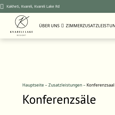
Kakheti, Kvareli, Kvareli Lake Rd
ÜBER UNS
ZIMMER
ZUSATZLEISTU
Hauptseite
–
Zusatzleistungen
–
Konferenzsaal
Konferenzsäle