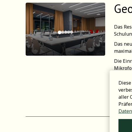
Geo
Das Res
Schulun
Das neu
maximal
Die Ein
Mikrofo
Panoram
Diese
Der Saa
verbe
Möbeln 
aller
Präfe
Daten